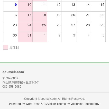
9
10
11
12
13
14
15
16
17
18
19
20
21
22
23
24
25
26
27
28
29
30
31
1
2
3
4
5
定休日
coursek.com
〒709-0802
岡山県赤磐市桜ヶ丘西9-2-7
086-958-5086
Copyright ©
coursek.com
All Rights Reserved.
Powered by
WordPress
&
BizVektor Theme
by
Vektor,Inc.
technology.